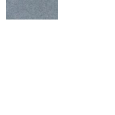
S 100 GIOTTO
Material:
Orion
Bearbeitung:
Allseits poliert
Maße:
110 x 40 x 18 cm
Kategorie:
Stelen
Designlinie:
Avantgarde