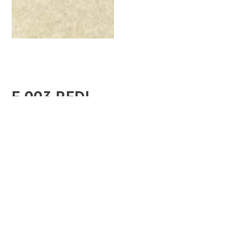
E 003 REDI
Material:
Black Ind.
Bearbeitung:
Allseits poliert
Maße:
70 x 45 x 14 cm
Sockel:
45 x 18 x 12 cm
Kategorie:
Einzelsteine