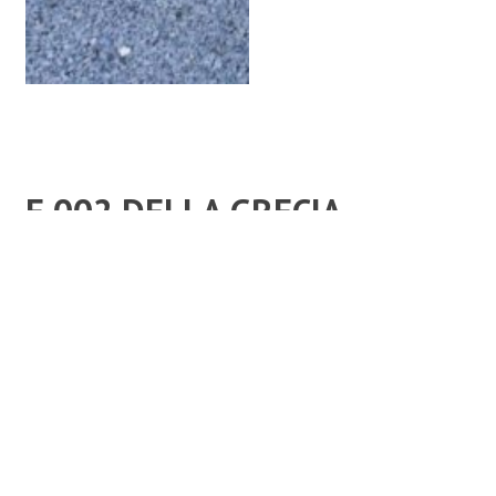
E 002 DELLA GRECIA
Material:
Himalaya
Bearbeitung:
Allseits poliert
Maße:
70 x 50 x 14 cm
Sockel:
50 x 20 x 14 cm
Kategorie:
Einzelsteine