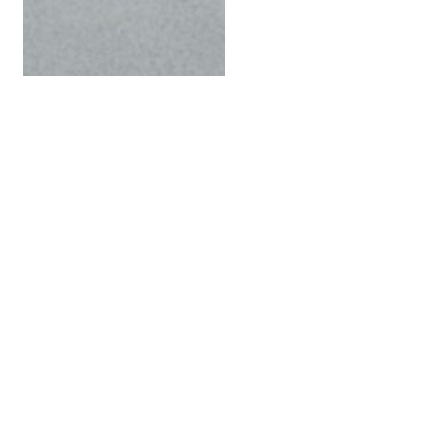
S 021 DI CAMBIO
Material:
Aurora Ind.
Bearbeitung:
poliert / matt
Maße:
80 x 30 x 16 cm
Kategorie:
Stelen
Designlinie:
Avantgarde