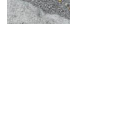
SPALTFELSEN
Material:
Verde Aurora
Bearbeitung:
Maße:
ca. 130 x 75 cm
Kategorie:
Felsen
Designlinie: